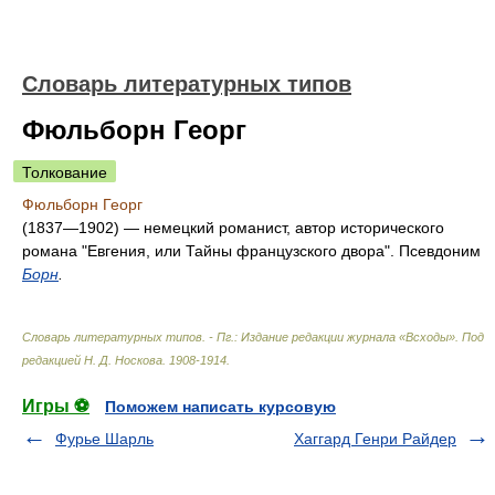
Словарь литературных типов
Фюльборн Георг
Толкование
Фюльборн Георг
(1837—1902) — немецкий романист, автор исторического
романа "Евгения, или Тайны французского двора". Псевдоним
Борн
.
Словарь литературных типов. - Пг.: Издание редакции журнала «Всходы»
.
Под
редакцией Н. Д. Носкова
.
1908-1914
.
Игры ⚽
Поможем написать курсовую
Фурье Шарль
Хаггард Генри Райдер